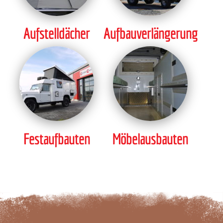
Aufstelldächer
Aufbauverlängerung
Festaufbauten
Möbelausbauten